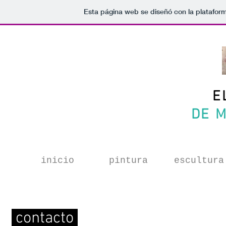
Esta página web se diseñó con la platafor
E
DE M
inicio
pintura
escultura
contacto